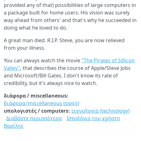
provided any of that) possibilities of large computers in
a package built for home users. His vision was surely
way ahead from others' and that's why he succeeded in
doing what he loved to do.
A great man died. R.I.P. Steve, you are now relieved
from your illness.
You can always watch the movie
"The Pirates of Sillicon
Valley"
, that describes the course of Apple/Steve Jobs
and Microsoft/Bill Gates. I don't know its rate of
credibility, but it's always nice to watch.
διάφορα / miscellaneous:
διάφορα (miscellaneous topics)
υπολογιστές / computers:
τεχνολογία (technology)
Διαβάστε περισσότερα
για
Ιστολόγιο του χρήστη
Βασίλης
Steve
Jobs