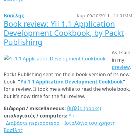
Ritchie
has
Βασίλης
Κυρ, 09/10/2011 - 11:01ΜΜ
passed
Book review: Yii 1.1 Application
away
Development Cookbook, by Packt
Publishing
As I said
in my
preview
,
Packt Publishing sent me the e-book version of its new
book,
"
Yii 1.1 Application Development Cookbook
"
for a review. It took me a while to read the whole book,
but it's now time for the full review.
διάφορα / miscellaneous:
βιβλία (books)
υπολογιστές / computers:
Yii
Διαβάστε περισσότερα
για
Ιστολόγιο του χρήστη
Βασίλης
Book