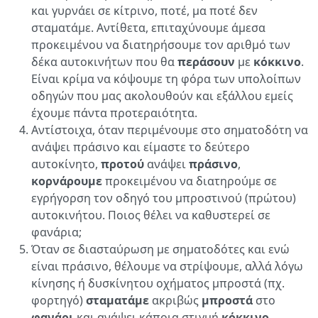
και γυρνάει σε κίτρινο, ποτέ, μα ποτέ δεν
σταματάμε. Αντίθετα, επιταχύνουμε άμεσα
προκειμένου να διατηρήσουμε τον αριθμό των
δέκα αυτοκινήτων που θα
περάσουν
με
κόκκινο
.
Είναι κρίμα να κόψουμε τη φόρα των υπολοίπων
οδηγών που μας ακολουθούν και εξάλλου εμείς
έχουμε πάντα προτεραιότητα.
Αντίστοιχα, όταν περιμένουμε στο σηματοδότη να
ανάψει πράσινο και είμαστε το δεύτερο
αυτοκίνητο,
προτού
ανάψει
πράσινο
,
κορνάρουμε
προκειμένου να διατηρούμε σε
εγρήγορση τον οδηγό του μπροστινού (πρώτου)
αυτοκινήτου. Ποιος θέλει να καθυστερεί σε
φανάρια;
Όταν σε διασταύρωση με σηματοδότες και ενώ
είναι πράσινο, θέλουμε να στρίψουμε, αλλά λόγω
κίνησης ή δυσκίνητου οχήματος μπροστά (πχ.
φορτηγό)
σταματάμε
ακριβώς
μπροστά
στο
φανάρι
και ανάψει κάποια στιγμή
κόκκινο
,