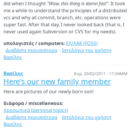
did when I thought
"Wow, this thing is damn fast"
. It took
me a while to understand the principles of a distributed
vcs and why all commit, branch, etc. operations were
super fast. After that day, I never looked back (that is, I
never used again Subversion or CVS for my needs).
υπολογιστές / computers:
ΕΛ/ΛΑΚ (FOSS)
Διαβάστε περισσότερα
για
Ιστολόγιο του χρήστη
Βασίλης
Git
vs.
Subversion:
Βασίλης
Κυρ, 20/02/2011 - 11:04ΜΜ
A
Here's our new family member
performance
Here are pictures of our newly born son!
comparison
διάφορα / miscellaneous:
προσωπικά (personal topics)
Διαβάστε περισσότερα
για
Ιστολόγιο του χρήστη
Βασίλης
Here's