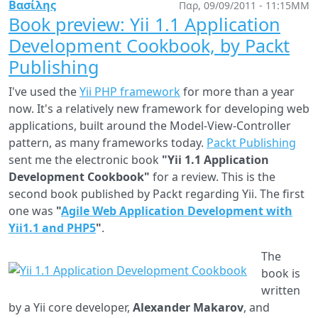
has
Βασίλης
Παρ, 09/09/2011 - 11:15ΜΜ
passed
Book preview: Yii 1.1 Application
away
Development Cookbook, by Packt
Publishing
I've used the
Yii PHP framework
for more than a year
now. It's a relatively new framework for developing web
applications, built around the Model-View-Controller
pattern, as many frameworks today.
Packt Publishing
sent me the electronic book
"Yii 1.1 Application
Development Cookbook"
for a review. This is the
second book published by Packt regarding Yii. The first
one was
"
Agile Web Application Development with
Yii1.1 and PHP5
"
.
The
book is
written
by a Yii core developer,
Alexander Makarov
, and