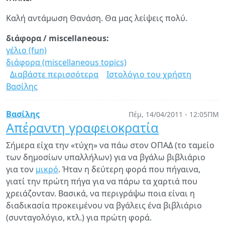
Καλή αντάμωση Θανάση. Θα μας λείψεις πολύ.
διάφορα / miscellaneous:
γέλιο (fun)
διάφορα (miscellaneous topics)
Διαβάστε περισσότερα
για
Ιστολόγιο του χρήστη
Βασίλης
Καλή
αντάμωση
Θανάση...
Βασίλης
Πέμ, 14/04/2011 - 12:05ΠΜ
Απέραντη γραφειοκρατία
Σήμερα είχα την «τύχη» να πάω στον ΟΠΑΔ (το ταμείο
των δημοσίων υπαλλήλων) για να βγάλω βιβλιάριο
για τον
μικρό
. Ήταν η δεύτερη φορά που πήγαινα,
γιατί την πρώτη πήγα για να πάρω τα χαρτιά που
χρειάζονταν. Βασικά, να περιγράψω ποια είναι η
διαδικασία προκειμένου να βγάλεις ένα βιβλιάριο
(συνταγολόγιο, κτλ.) για πρώτη φορά.