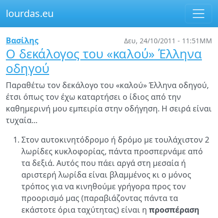
lourdas.eu
Παράκαμψη
Βασίλης
Δευ, 24/10/2011 - 11:51ΜΜ
προς
Ο δεκάλογος του «καλού» Έλληνα
το
οδηγού
κυρίως
περιεχόμενο
Παραθέτω τον δεκάλογο του «καλού» Έλληνα οδηγού,
έτσι όπως τον έχω καταρτήσει ο ίδιος από την
καθημερινή μου εμπειρία στην οδήγηση. Η σειρά είναι
τυχαία...
Στον αυτοκινητόδρομο ή δρόμο με τουλάχιστον 2
λωρίδες κυκλοφορίας, πάντα προσπερνάμε από
τα δεξιά. Αυτός που πάει αργά στη μεσαία ή
αριστερή λωρίδα είναι βλαμμένος κι ο μόνος
τρόπος για να κινηθούμε γρήγορα προς τον
προορισμό μας (παραβιάζοντας πάντα τα
εκάστοτε όρια ταχύτητας) είναι η
προσπέραση