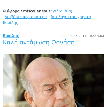
Packt
Publishing
διάφορα / miscellaneous:
γέλιο (fun)
Διαβάστε περισσότερα
για
Ιστολόγιο του χρήστη
Βασίλης
Chuck
Norris
facts
Βασίλης
Τρί, 03/05/2011 - 10:27ΜΜ
(in
Καλή αντάμωση Θανάση...
Greek)