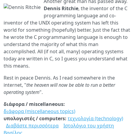
Another great man has passed away.
οδηγού
Dennis Ritchie
, the inventor of the C
programming language and co-
inventor of the UNIX operating system has left this
world for something (hopefully) better. Just the fact that
he wrote the C programmaning language is enough to
understand the majority of what this man
accomplished. All (if not all, many) operating systems
today are written in C, so I guess you understand what
this means.
Rest in peace Dennis. As I read somewhere in the
internet, "
the heaven will now be able to run a better
operating system
".
διάφορα / miscellaneous:
διάφορα (miscellaneous topics)
υπολογιστές / computers:
τεχνολογία (technology)
Διαβάστε περισσότερα
για
Ιστολόγιο του χρήστη
Βασίλης
Dennis