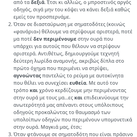
από τα
δεξιά
. Έτσι κι αλλιώς, ο μπροστινός αργός
οδηγός, σιγά μην του κόψει να κάνει δεξιά καθώς
εμείς τον προσπερνάμε.
Όταν σε διασταύρωση με σηματοδότες (κοινώς
«φανάρια») θέλουμε να στρίψουμε αριστερά, ποτέ
μα ποτέ
δεν περιμένουμε
στην ουρά που
υπάρχει για αυτούς που θέλουν να στρίψουν
αριστερά. Αντιθέτως, δημιουργούμε τεχνητή
δεύτερη λωρίδα αναμονής, ακριβώς δίπλα στο
πρώτο όχημα που περιμένει να στρίψει,
αγνοώντας
παντελώς το ρεύμα με αυτοκίνητα
που θέλει να συνεχίσει
ευθεία
. Με αυτό τον
τρόπο
και
χρόνο κερδίζουμε μην περιμένοντας
στην ουρά με τους μα...ες
και
επιδεικνύουμε την
ανωτερότητά μας απέναντι στους υπόλοιπους
οδηγούς προκαλώντας το θαυμασμό των
υπολοίπων οδηγών που περιμένουν υπομονετικά
στην ουρά. Μαγκιά μας, έτσι;
Όταν φτάνουμε σε σηματοδότη που είναι πράσινο