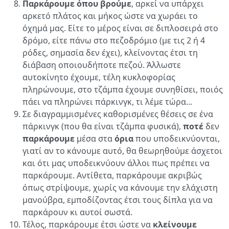
Παρκάρουμε
όπου βρούμε
, αρκεί να υπάρχει
αρκετό πλάτος και μήκος ώστε να χωράει το
όχημά μας. Είτε το μέρος είναι σε διπλοσειρά στο
δρόμο, είτε πάνω στο πεζοδρόμιο (με τις 2 ή 4
ρόδες, σημασία δεν έχει), κλείνοντας έτσι τη
διάβαση οποιουδήποτε πεζού. Άλλωστε
αυτοκίνητο έχουμε, τέλη κυκλοφορίας
πληρώνουμε, στο τζάμπα έχουμε συνηθίσει, ποιός
πάει να πληρώνει πάρκινγκ, τι λέμε τώρα...
Σε διαγραμμισμένες καθορισμένες θέσεις σε ένα
πάρκινγκ (που θα είναι τζάμπα φυσικά),
ποτέ
δεν
παρκάρουμε
μέσα στα
όρια
που υποδεικνύονται,
γιατί αν το κάνουμε αυτό, θα θεωρηθούμε άσχετοι
και ότι μας υποδεικνύουν άλλοι πως πρέπει να
παρκάρουμε. Αντίθετα, παρκάρουμε ακριβώς
όπως στρίψουμε, χωρίς να κάνουμε την ελάχιστη
μανούβρα, εμποδίζοντας έτσι τους δίπλα για να
παρκάρουν κι αυτοί σωστά.
Τέλος, παρκάρουμε έτσι ώστε να
κλείνουμε