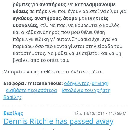
ράμπες
για
αναπήρους
, να
καταλαμβάνουμε
θέσεις
σε πάρκινγκ που έχουν οριστεί να είναι για
εγκύους
,
αναπήρους
,
άτομα
με κ
ινητικές
δυσκολίες
, κτλ. Να πάει να κουρευτεί ο κουλός
και ο κάθε ανάπηρος που μου θέλει θέση
πάρκινγκ ειδική γι' αυτόν. Σημασία έχει εγώ να
παρκάρω όσο πιο κοντά γίνεται στην είσοδο του
καταστήματος. Να μάθει να με σέβεται και να μη
βγαίνει από το σπίτι του.
Μπορείτε να προσθέσετε ό,τι άλλο νομίζετε.
διάφορα / miscellaneous:
οδηγώντας (driving)
Διαβάστε περισσότερα
για
Ιστολόγιο του χρήστη
Βασίλης
Ο
δεκάλογος
του
Βασίλης
Πέμ, 13/10/2011 - 11:26ΜΜ
«καλού»
Dennis Ritchie has passed away
Έλληνα