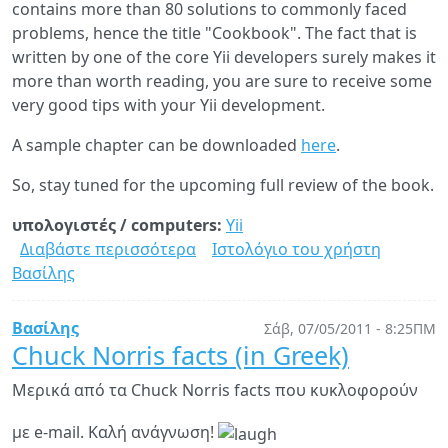
contains more than 80 solutions to commonly faced
problems, hence the title "Cookbook". The fact that is
written by one of the core Yii developers surely makes it
more than worth reading, you are sure to receive some
very good tips with your Yii development.
A sample chapter can be downloaded
here
.
So, stay tuned for the upcoming full review of the book.
υπολογιστές / computers:
Yii
Διαβάστε περισσότερα
για
Ιστολόγιο του χρήστη
Βασίλης
Book
preview:
Yii
Βασίλης
Σάβ, 07/05/2011 - 8:25ΠΜ
1.1
Chuck Norris facts (in Greek)
Application
Μερικά από τα Chuck Norris facts που κυκλοφορούν
Development
Cookbook,
με e-mail. Καλή ανάγνωση!
by