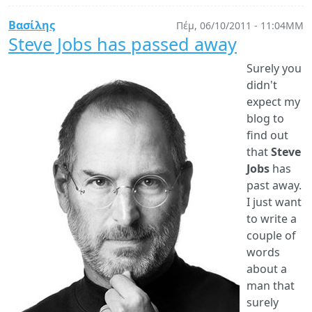
review:
Yii
Βασίλης
Πέμ, 06/10/2011 - 11:04ΜΜ
1.1
Steve Jobs has passed away
Application
Surely you
Development
didn't
Cookbook,
expect my
by
blog to
Packt
find out
Publishing
that
Steve
Jobs
has
past away.
I just want
to write a
couple of
words
about a
man that
surely