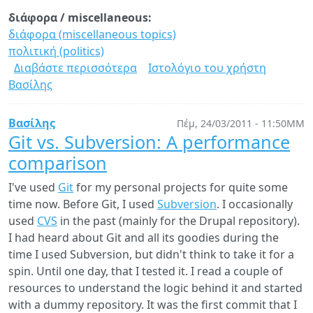
διάφορα / miscellaneous:
διάφορα (miscellaneous topics)
πολιτική (politics)
Διαβάστε περισσότερα
για
Ιστολόγιο του χρήστη
Βασίλης
Απέραντη
γραφειοκρατία
Βασίλης
Πέμ, 24/03/2011 - 11:50ΜΜ
Git vs. Subversion: A performance
comparison
I've used
Git
for my personal projects for quite some
time now. Before Git, I used
Subversion
. I occasionally
used
CVS
in the past (mainly for the Drupal repository).
I had heard about Git and all its goodies during the
time I used Subversion, but didn't think to take it for a
spin. Until one day, that I tested it. I read a couple of
resources to understand the logic behind it and started
with a dummy repository. It was the first commit that I