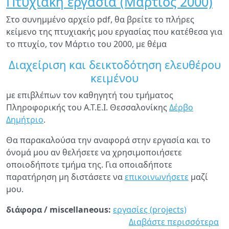
Πτυχιακή εργασία (Μάρτιος 2000)
(Ι
Στο συνημμένο αρχείο pdf, θα βρείτε το πλήρες
20
κείμενο της πτυχιακής μου εργασίας που κατέθεσα για
το πτυχίο, τον Μάρτιο του 2000, με θέμα
Διαχείριση και δεικτοδότηση ελευθέρου
κειμένου
με επιβλέπων τον καθηγητή του τμήματος
Πληροφορικής του Α.Τ.Ε.Ι. Θεσσαλονίκης
Δέρβο
Δημήτριο
.
Θα παρακαλούσα την αναφορά στην εργασία και το
όνομά μου αν θελήσετε να χρησιμοποιήσετε
οποιοδήποτε τμήμα της. Για οποιαδήποτε
παρατήρηση μη διστάσετε να
επικοινωνήσετε
μαζί
μου.
διάφορα / miscellaneous:
εργασίες (projects)
Διαβάστε περισσότερα
γι