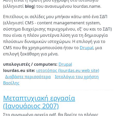
Αυτή είναι η πρώτη μου εγγραφή στο ιστολόγιο
(ελληνιστί
blog
) του ανανεωμένου lourdas.name.
Επιτέλους οι σελίδες μου μπήκαν κάτω από ένα ΣΔΠ
(ελληνιστί CMS - content managemenent system,
σύστημα διαχείρισης περιεχομένου, εξ' ου και το ΣΔΠ)
που είναι η πλέον μοντέρνα λύση για τη δημιουργία
πλούσιων δυναμικών ιστοχώρων. Η επιλογή για το
CMS που θα χρησιμοποιούσα ήταν το
Drupal
, μια
επιλογή ξεκάθαρη για μένα.
υπολογιστές / computers:
Drupal
lourdas.eu site:
ιστοτόπος (lourdas.eu web site)
Διαβάστε περισσότερα
για
Ιστολόγιο του χρήστη
Βασίλης
Νέο
lourdas.name
Μεταπτυχιακή εργασία
(Ιανουάριος 2007)
Στο συνημμένο αρχείο pdf, θα βρείτε το πλήρες