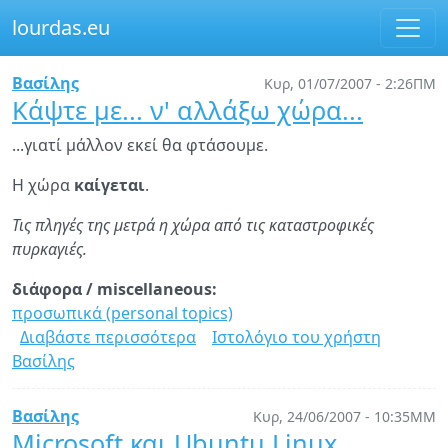
lourdas.eu
Παράκαμψη
Βασίλης
Κυρ, 01/07/2007 - 2:26ΠΜ
προς
Κάψτε με... ν' αλλάξω χώρα...
το
κυρίως
...γιατί μάλλον εκεί θα φτάσουμε.
περιεχόμενο
Η χώρα
καίγεται
.
Τις πληγές της μετρά η χώρα από τις καταστροφικές
πυρκαγιές.
διάφορα / miscellaneous:
προσωπικά (personal topics)
Διαβάστε περισσότερα
για
Ιστολόγιο του χρήστη
Βασίλης
Κάψτε
με...
ν'
Βασίλης
Κυρ, 24/06/2007 - 10:35ΜΜ
αλλάξω
Microsoft και Ubuntu Linux