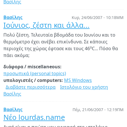
Βασίλης
Microsoft
και
Ubuntu
Βασίλης
Κυρ, 24/06/2007 - 10:18ΜΜ
Linux
Ιούνιος, ζέστη και άλλα...
Πολύ ζέστη. Τελευταία βδομάδα του Ιουνίου και το
θερμόμετρο έχει ανέβει επικίνδυνα. Σε κάποιες
o
περιοχές της χώρας έφτασε και τους
46
C
... Πόσο θα
πάει ακόμα;
διάφορα / miscellaneous:
προσωπικά (personal topics)
υπολογιστές / computers:
MS Windows
Διαβάστε περισσότερα
για
Ιστολόγιο του χρήστη
Βασίλης
Ιούνιος,
ζέστη
και
Βασίλης
Πέμ, 21/06/2007 - 12:19ΠΜ
άλλα...
Νέο lourdas.name