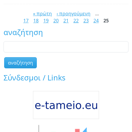
Πτ
Σελίδες
ερ
« πρώτη
‹ προηγούμενη
…
(Μ
17
18
19
20
21
22
23
24
25
20
αναζήτηση
αναζήτηση
Σύνδεσμοι / Links