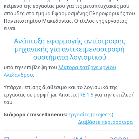
κείμενο της εργασίας μου για τις μεταπτυχιακές μου
σπουδές στο τμήμα Εφαρμοσμένης Πληροφορικής του
Πανεπιστημίου Μακεδονίας. Ο τίτλος της εργασίας
είναι
Ανάπτυξη εφαρμογής αντίστροφης
μηχανικής για αντικειμενοστραφή
συστήματα λογισμικού
υπό την επίβλεψη του
λέκτορα Χατζηγεωργίου
Αλέξανδρου
.
Υπάρχει επίσης διαθέσιμο και το λογισμικό της
εργασίας σε μορφή jar. Απαιτεί
JRE 1.5
για την εκτέλεσή
του.
διάφορα / miscellaneous:
εργασίες (projects)
Διαβάστε περισσότερα
γι
Με
ερ