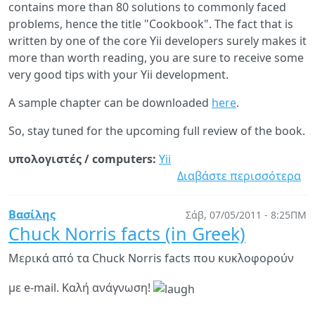
contains more than 80 solutions to commonly faced
problems, hence the title "Cookbook". The fact that is
written by one of the core Yii developers surely makes it
more than worth reading, you are sure to receive some
very good tips with your Yii development.
A sample chapter can be downloaded
here
.
So, stay tuned for the upcoming full review of the book.
υπολογιστές / computers:
Yii
Διαβάστε περισσότερα
γι
Bo
pr
Βασίλης
Σάβ, 07/05/2011 - 8:25ΠΜ
Yii
Chuck Norris facts (in Greek)
1.
Μερικά από τα Chuck Norris facts που κυκλοφορούν
Ap
De
με e-mail. Καλή ανάγνωση!
Co
by