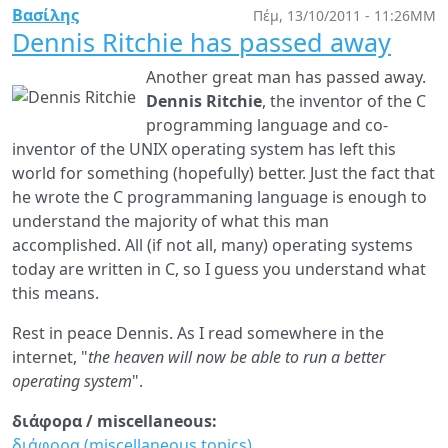
δε
Βασίλης
Πέμ, 13/10/2011 - 11:26ΜΜ
το
Dennis Ritchie has passed away
«κ
Another great man has passed away.
Έλ
Dennis Ritchie
, the inventor of the C
οδ
programming language and co-
inventor of the UNIX operating system has left this
world for something (hopefully) better. Just the fact that
he wrote the C programmaning language is enough to
understand the majority of what this man
accomplished. All (if not all, many) operating systems
today are written in C, so I guess you understand what
this means.
Rest in peace Dennis. As I read somewhere in the
internet, "
the heaven will now be able to run a better
operating system
".
διάφορα / miscellaneous:
διάφορα (miscellaneous topics)