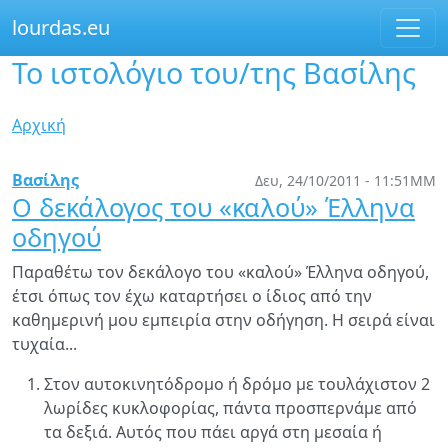
lourdas.eu
Το ιστολόγιο του/της Βασίλης
Παράκαμψη
προς
το
Είστε
Αρχική
κυρίως
εδώ
περιεχόμενο
Βασίλης
Δευ, 24/10/2011 - 11:51ΜΜ
Ο δεκάλογος του «καλού» Έλληνα
οδηγού
Παραθέτω τον δεκάλογο του «καλού» Έλληνα οδηγού,
έτσι όπως τον έχω καταρτήσει ο ίδιος από την
καθημερινή μου εμπειρία στην οδήγηση. Η σειρά είναι
τυχαία...
Στον αυτοκινητόδρομο ή δρόμο με τουλάχιστον 2
λωρίδες κυκλοφορίας, πάντα προσπερνάμε από
τα δεξιά. Αυτός που πάει αργά στη μεσαία ή