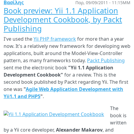
Jo
Βασίλης
Παρ, 09/09/2011 - 11:15ΜΜ
ha
Book preview: Yii 1.1 Application
pa
Development Cookbook, by Packt
aw
Publishing
I've used the
Yii PHP framework
for more than a year
now. It's a relatively new framework for developing web
applications, built around the Model-View-Controller
pattern, as many frameworks today.
Packt Publishing
sent me the electronic book
"Yii 1.1 Application
Development Cookbook"
for a review. This is the
second book published by Packt regarding Yii. The first
one was
"
Agile Web Application Development with
Yii1.1 and PHP5
"
.
The
book is
written
by a Yii core developer,
Alexander Makarov
, and