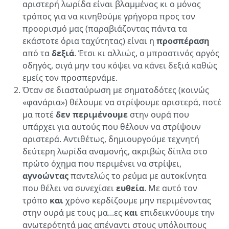
αριστερή λωρίδα είναι βλαμμένος κι ο μόνος
τρόπος για να κινηθούμε γρήγορα προς τον
προορισμό μας (παραβιάζοντας πάντα τα
εκάστοτε όρια ταχύτητας) είναι η
προσπέραση
από τα
δεξιά
. Έτσι κι αλλιώς, ο μπροστινός αργός
οδηγός, σιγά μην του κόψει να κάνει δεξιά καθώς
εμείς τον προσπερνάμε.
Όταν σε διασταύρωση με σηματοδότες (κοινώς
«φανάρια») θέλουμε να στρίψουμε αριστερά, ποτέ
μα ποτέ
δεν περιμένουμε
στην ουρά που
υπάρχει για αυτούς που θέλουν να στρίψουν
αριστερά. Αντιθέτως, δημιουργούμε τεχνητή
δεύτερη λωρίδα αναμονής, ακριβώς δίπλα στο
πρώτο όχημα που περιμένει να στρίψει,
αγνοώντας
παντελώς το ρεύμα με αυτοκίνητα
που θέλει να συνεχίσει
ευθεία
. Με αυτό τον
τρόπο
και
χρόνο κερδίζουμε μην περιμένοντας
στην ουρά με τους μα...ες
και
επιδεικνύουμε την
ανωτερότητά μας απέναντι στους υπόλοιπους