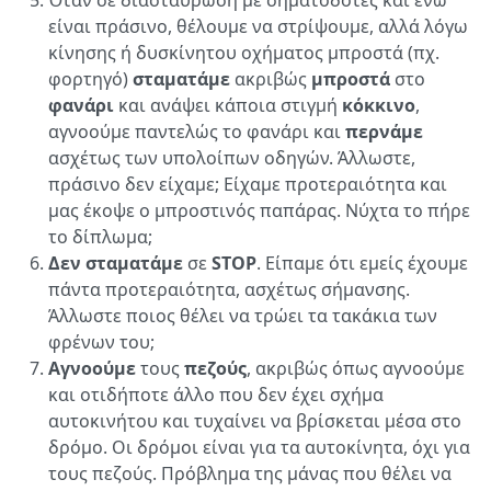
Όταν σε διασταύρωση με σηματοδότες και ενώ
είναι πράσινο, θέλουμε να στρίψουμε, αλλά λόγω
κίνησης ή δυσκίνητου οχήματος μπροστά (πχ.
φορτηγό)
σταματάμε
ακριβώς
μπροστά
στο
φανάρι
και ανάψει κάποια στιγμή
κόκκινο
,
αγνοούμε παντελώς το φανάρι και
περνάμε
ασχέτως των υπολοίπων οδηγών. Άλλωστε,
πράσινο δεν είχαμε; Είχαμε προτεραιότητα και
μας έκοψε ο μπροστινός παπάρας. Νύχτα το πήρε
το δίπλωμα;
Δεν σταματάμε
σε
STOP
. Είπαμε ότι εμείς έχουμε
πάντα προτεραιότητα, ασχέτως σήμανσης.
Άλλωστε ποιος θέλει να τρώει τα τακάκια των
φρένων του;
Αγνοούμε
τους
πεζούς
, ακριβώς όπως αγνοούμε
και οτιδήποτε άλλο που δεν έχει σχήμα
αυτοκινήτου και τυχαίνει να βρίσκεται μέσα στο
δρόμο. Οι δρόμοι είναι για τα αυτοκίνητα, όχι για
τους πεζούς. Πρόβλημα της μάνας που θέλει να