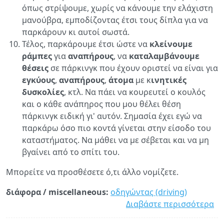
όπως στρίψουμε, χωρίς να κάνουμε την ελάχιστη
μανούβρα, εμποδίζοντας έτσι τους δίπλα για να
παρκάρουν κι αυτοί σωστά.
Τέλος, παρκάρουμε έτσι ώστε να
κλείνουμε
ράμπες
για
αναπήρους
, να
καταλαμβάνουμε
θέσεις
σε πάρκινγκ που έχουν οριστεί να είναι για
εγκύους
,
αναπήρους
,
άτομα
με κ
ινητικές
δυσκολίες
, κτλ. Να πάει να κουρευτεί ο κουλός
και ο κάθε ανάπηρος που μου θέλει θέση
πάρκινγκ ειδική γι' αυτόν. Σημασία έχει εγώ να
παρκάρω όσο πιο κοντά γίνεται στην είσοδο του
καταστήματος. Να μάθει να με σέβεται και να μη
βγαίνει από το σπίτι του.
Μπορείτε να προσθέσετε ό,τι άλλο νομίζετε.
διάφορα / miscellaneous:
οδηγώντας (driving)
Διαβάστε περισσότερα
γι
Ο