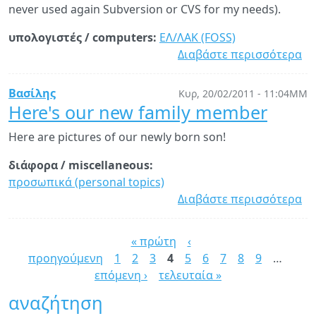
never used again Subversion or CVS for my needs).
υπολογιστές / computers:
ΕΛ/ΛΑΚ (FOSS)
Διαβάστε περισσότερα
γι
Gi
vs.
Βασίλης
Κυρ, 20/02/2011 - 11:04ΜΜ
Su
Here's our new family member
A
Here are pictures of our newly born son!
pe
co
διάφορα / miscellaneous:
προσωπικά (personal topics)
Διαβάστε περισσότερα
γι
He
Σελίδες
ou
« πρώτη
‹
n
προηγούμενη
1
2
3
4
5
6
7
8
9
…
fa
επόμενη ›
τελευταία »
m
αναζήτηση