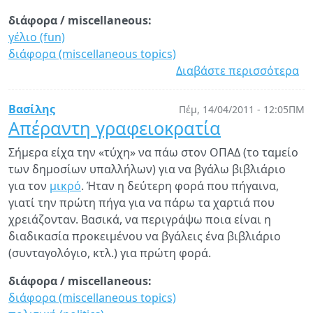
διάφορα / miscellaneous:
γέλιο (fun)
διάφορα (miscellaneous topics)
Διαβάστε περισσότερα
γι
Κα
αν
Βασίλης
Πέμ, 14/04/2011 - 12:05ΠΜ
Θα
Απέραντη γραφειοκρατία
Σήμερα είχα την «τύχη» να πάω στον ΟΠΑΔ (το ταμείο
των δημοσίων υπαλλήλων) για να βγάλω βιβλιάριο
για τον
μικρό
. Ήταν η δεύτερη φορά που πήγαινα,
γιατί την πρώτη πήγα για να πάρω τα χαρτιά που
χρειάζονταν. Βασικά, να περιγράψω ποια είναι η
διαδικασία προκειμένου να βγάλεις ένα βιβλιάριο
(συνταγολόγιο, κτλ.) για πρώτη φορά.
διάφορα / miscellaneous:
διάφορα (miscellaneous topics)