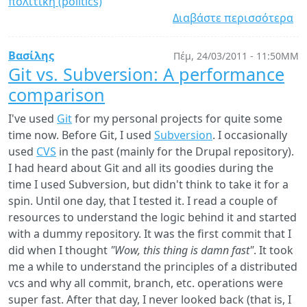
πολιτική (politics)
Διαβάστε περισσότερα
γι
Απ
γρ
Βασίλης
Πέμ, 24/03/2011 - 11:50ΜΜ
Git vs. Subversion: A performance
comparison
I've used
Git
for my personal projects for quite some
time now. Before Git, I used
Subversion
. I occasionally
used
CVS
in the past (mainly for the Drupal repository).
I had heard about Git and all its goodies during the
time I used Subversion, but didn't think to take it for a
spin. Until one day, that I tested it. I read a couple of
resources to understand the logic behind it and started
with a dummy repository. It was the first commit that I
did when I thought
"Wow, this thing is damn fast"
. It took
me a while to understand the principles of a distributed
vcs and why all commit, branch, etc. operations were
super fast. After that day, I never looked back (that is, I