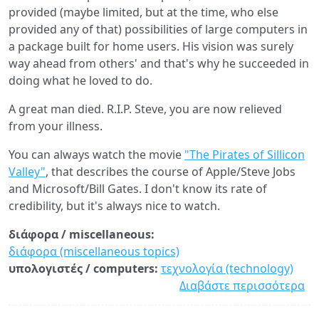
provided (maybe limited, but at the time, who else
provided any of that) possibilities of large computers in
a package built for home users. His vision was surely
way ahead from others' and that's why he succeeded in
doing what he loved to do.
A great man died. R.I.P. Steve, you are now relieved
from your illness.
You can always watch the movie
"The Pirates of Sillicon
Valley"
, that describes the course of Apple/Steve Jobs
and Microsoft/Bill Gates. I don't know its rate of
credibility, but it's always nice to watch.
διάφορα / miscellaneous:
διάφορα (miscellaneous topics)
υπολογιστές / computers:
τεχνολογία (technology)
Διαβάστε περισσότερα
γι
St