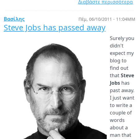
Διαβάστε περισσότερα
γι
Bo
re
Βασίλης
Πέμ, 06/10/2011 - 11:04ΜΜ
Yii
Steve Jobs has passed away
1.
Surely you
Ap
didn't
De
expect my
Co
blog to
by
find out
Pa
that
Steve
Pu
Jobs
has
past away.
I just want
to write a
couple of
words
about a
man that