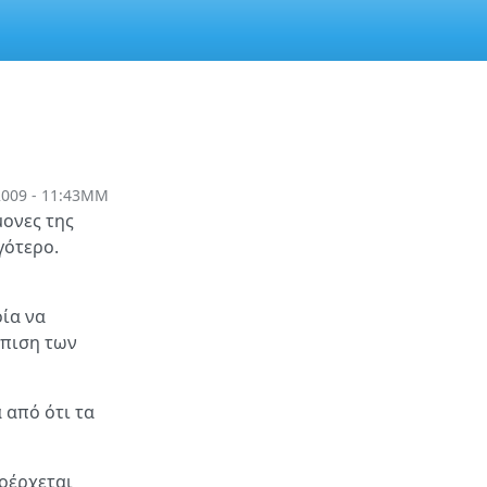
2009 - 11:43ΜΜ
μονες της
γότερο.
ία να
ώπιση των
 από ότι τα
οέρχεται