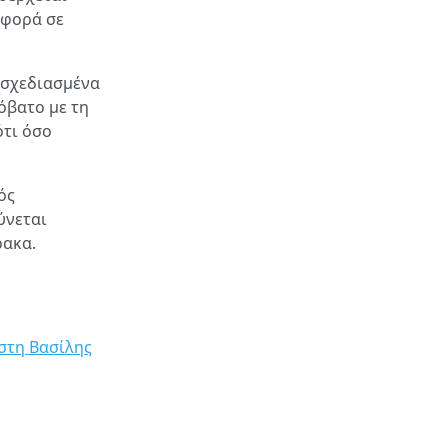
αφορά σε
 σχεδιασμένα
όβατο με τη
ότι όσο
ός
ύνεται
ρακα.
στη Βασίλης