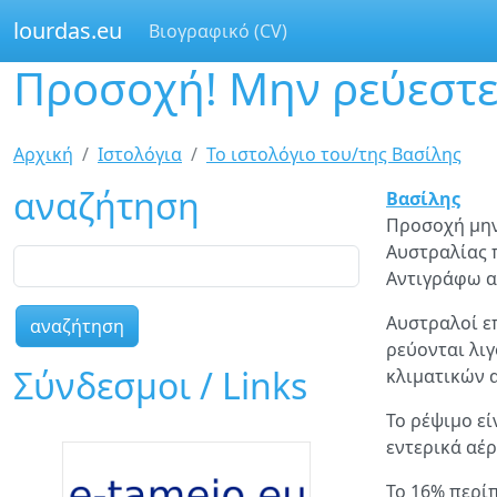
lourdas.eu
Βιογραφικό (CV)
Προσοχή! Μην ρεύεστε
Παράκαμψη
προς
το
Είστε
Αρχική
Ιστολόγια
Το ιστολόγιο του/της Βασίλης
κυρίως
περιεχόμενο
εδώ
αναζήτηση
Βασίλης
Προσοχή μην 
Αυστραλίας 
αναζήτηση
Αντιγράφω 
Αυστραλοί ε
ρεύονται λι
Σύνδεσμοι / Links
κλιματικών 
Το ρέψιμο ε
εντερικά αέρ
Το 16% περί